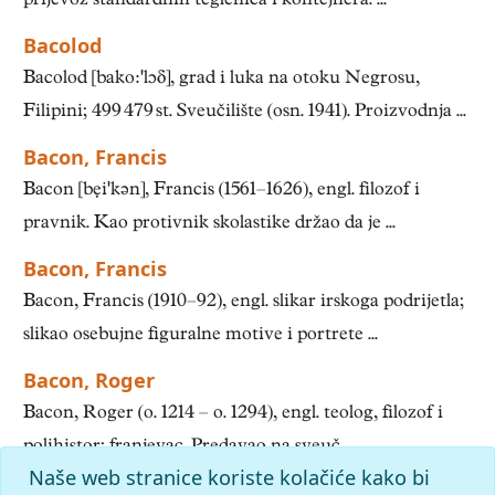
prijevoz standardnih teglenica i kontejnera. ...
Bacolod
Bacolod [bakolɔδ], grad i luka na otoku Negrosu,
Filipini; 499 479 st. Sveučilište (osn. 1941). Proizvodnja ...
Bacon, Francis
Bacon [bẹikən], Francis (1561–1626), engl. filozof i
pravnik. Kao protivnik skolastike držao da je ...
Bacon, Francis
Bacon, Francis (1910–92), engl. slikar irskoga podrijetla;
slikao osebujne figuralne motive i portrete ...
Bacon, Roger
Bacon, Roger (o. 1214 – o. 1294), engl. teolog, filozof i
polihistor; franjevac. Predavao na sveuč. ...
Naše web stranice koriste kolačiće kako bi
1
2
3
4
5
6
7
8
9
10
»
Kraj