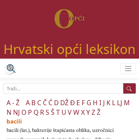
Hrvatski opći leksikon
A - Ž
A
B
C
Č
Ć
D
DŽ
Đ
E
F
G
H
I
J
K
L
LJ
M
N
NJ
O
P
Q
R
S
Š
T
U
V
W
X
Y
Z
Ž
bacili
bacili (lat.), bakterije štapićasta oblika, uzročnici