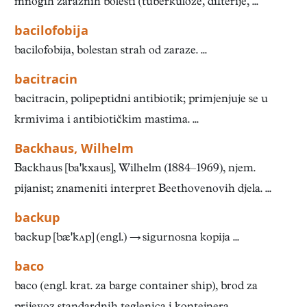
mnogih zaraznih bolesti (tuberkuloze, difterije, ...
bacilofobija
bacilofobija, bolestan strah od zaraze. ...
bacitracin
bacitracin, polipeptidni antibiotik; primjenjuje se u
krmivima i antibiotičkim mastima. ...
Backhaus, Wilhelm
Backhaus [bakxaus], Wilhelm (1884–1969), njem.
pijanist; znameniti interpret Beethovenovih djela. ...
backup
backup [bækʌp] (engl.) → sigurnosna kopija ...
baco
baco (engl. krat. za barge container ship), brod za