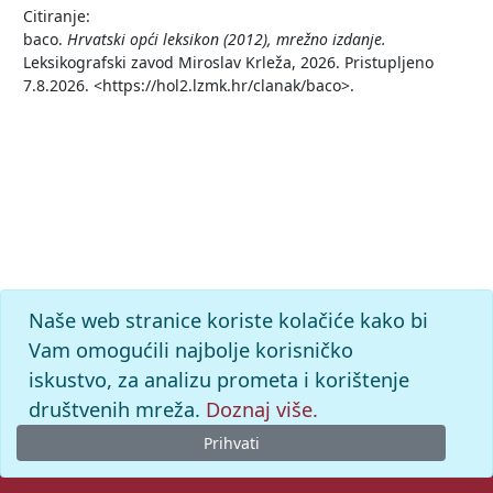
Citiranje:
baco.
Hrvatski opći leksikon (2012), mrežno izdanje.
Leksikografski zavod Miroslav Krleža, 2026. Pristupljeno
7.8.2026. <https://hol2.lzmk.hr/clanak/baco>.
Naše web stranice koriste kolačiće kako bi
Vam omogućili najbolje korisničko
iskustvo, za analizu prometa i korištenje
društvenih mreža.
Doznaj više.
Prihvati
© 2026. -
Leksikografski zavod
Miroslav Krleža