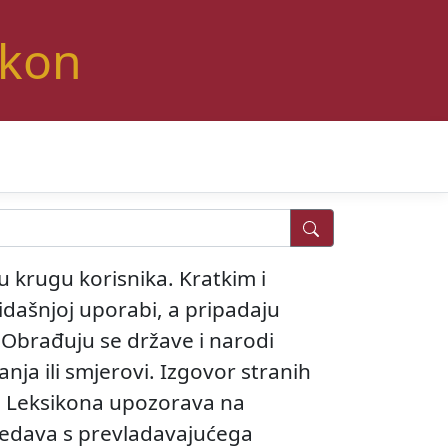
ikon
 krugu korisnika. Kratkim i
kidašnjoj uporabi, a pripadaju
. Obrađuju se države i narodi
anja ili smjerovi. Izgovor stranih
vu Leksikona upozorava na
gledava s prevladavajućega