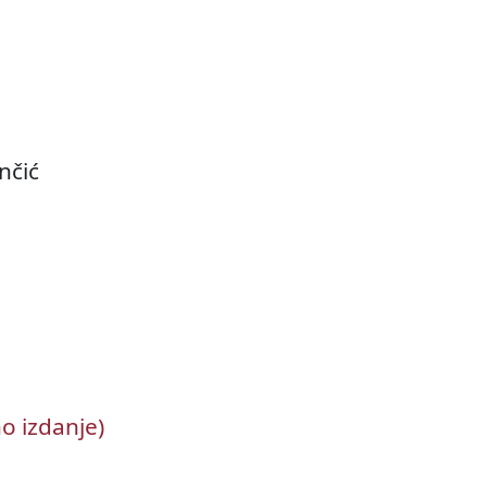
nčić
no izdanje)