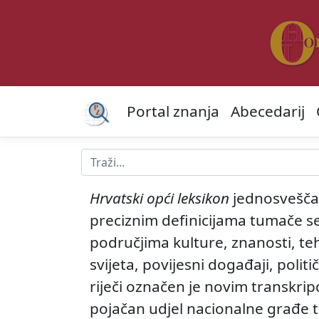
Portal znanja
Abecedarij
Hrvatski opći leksikon
jednosveščan
preciznim definicijama tumače se 
područjima kulture, znanosti, teh
svijeta, povijesni događaji, polit
riječi označen je novim transkri
pojačan udjel nacionalne građe t