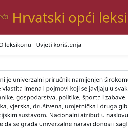
Hrvatski opći leks
O leksikonu
Uvjeti korištenja
i je univerzalni priručnik namijenjen širokomu
vlastita imena i pojmovi koji se javljaju u sva
nike, gospodarstva, politike, športa i zabave
ička, vjerska, društvena, umjetnička i druga gib
pcijskim sustavom. Nacionalni atribut u naslo
e da se građa univerzalne naravi donosi i sa