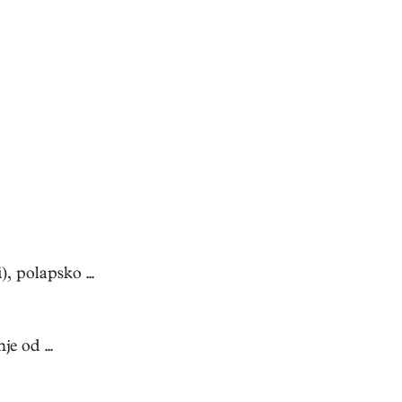
, polapsko ...
e od ...