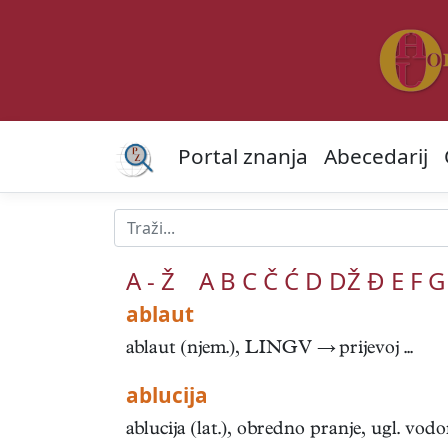
Portal znanja
Abecedarij
A - Ž
A
B
C
Č
Ć
D
DŽ
Đ
E
F
G
ablaut
ablaut (njem.), LINGV → prijevoj ...
ablucija
ablucija (lat.), obredno pranje, ugl. vodom,