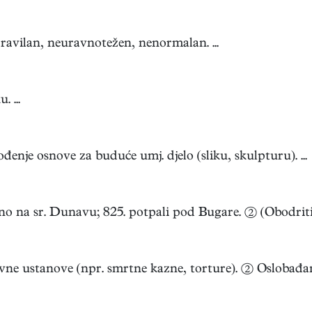
pravilan, neuravnotežen, nenormalan. ...
 ...
ođenje osnove za buduće umj. djelo (sliku, skulpturu). ...
eno na sr. Dunavu; 825. potpali pod Bugare. ② (Obodriti)
ravne ustanove (npr. smrtne kazne, torture). ② Oslobađanj