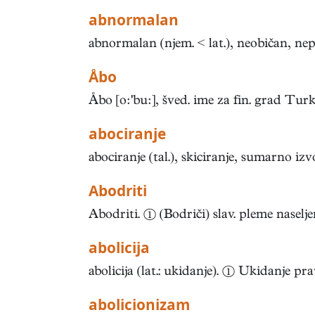
abnormalan
abnormalan (njem. < lat.), neobičan, ne
Åbo
Åbo [obu], šved. ime za fin. grad Turku.
abociranje
abociranje (tal.), skiciranje, sumarno izv
Abodriti
Abodriti. ① (Bodriči) slav. pleme naselj
abolicija
abolicija (lat.: ukidanje). ① Ukidanje p
abolicionizam