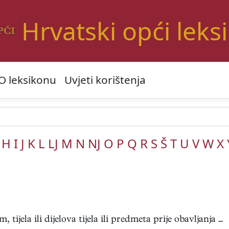
Hrvatski opći leks
O leksikonu
Uvjeti korištenja
H
I
J
K
L
LJ
M
N
NJ
O
P
Q
R
S
Š
T
U
V
W
X
 tijela ili dijelova tijela ili predmeta prije obavljanja ...