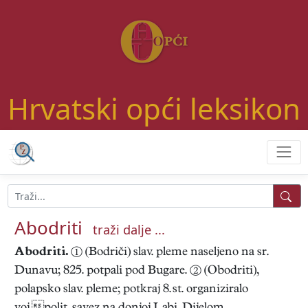
Hrvatski opći leksikon
Abodriti
traži dalje ...
Abodriti.
① (Bodriči) slav. pleme naseljeno na sr.
Dunavu; 825. potpali pod Bugare. ② (Obodriti),
polapsko slav. pleme; potkraj 8. st. organiziralo