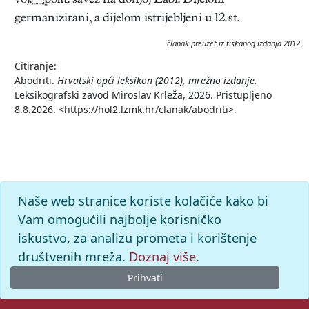
voj.polit. savez na donjoj Labi. Dijelom
germanizirani, a dijelom istrijebljeni u 12. st.
članak preuzet iz tiskanog izdanja 2012.
Citiranje:
Abodriti.
Hrvatski opći leksikon (2012), mrežno izdanje.
Leksikografski zavod Miroslav Krleža, 2026. Pristupljeno
8.8.2026. <https://hol2.lzmk.hr/clanak/abodriti>.
Naše web stranice koriste kolačiće kako bi
Vam omogućili najbolje korisničko
iskustvo, za analizu prometa i korištenje
društvenih mreža.
Doznaj više.
Prihvati
© 2026. -
Leksikografski zavod
Miroslav Krleža