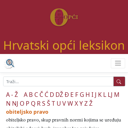
Hrvatski opći leksikon
A - Ž
A
B
C
Č
Ć
D
DŽ
Đ
E
F
G
H
I
J
K
L
LJ
M
N
NJ
O
P
Q
R
S
Š
T
U
V
W
X
Y
Z
Ž
obiteljsko pravo
obiteljsko pravo, skup pravnih normi kojima se uređuju