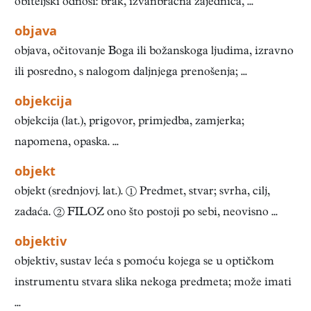
obiteljski odnosi: brak, izvanbračna zajednica, ...
objava
objava, očitovanje Boga ili božanskoga ljudima, izravno
ili posredno, s nalogom daljnjega prenošenja; ...
objekcija
objekcija (lat.), prigovor, primjedba, zamjerka;
napomena, opaska. ...
objekt
objekt (srednjovj. lat.). ① Predmet, stvar; svrha, cilj,
zadaća. ② FILOZ ono što postoji po sebi, neovisno ...
objektiv
objektiv, sustav leća s pomoću kojega se u optičkom
instrumentu stvara slika nekoga predmeta; može imati
...