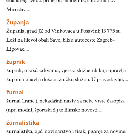
skladatelj; sveuč. profesor; akademik; suradnik LZ
Miroslav ...
Županja
Županja, grad JZ od Vinkovaca u Posavini; 13 775 st.
Leži na lijevoj obali Save, blizu autoceste Zagreb–
Lipovac. ...
župnik
župnik, u kršć. crkvama, vjerski službenik koji upravlja
župom i obavlja dušobrižničku službu. U pravoslavlju, ...
žurnal
žurnal (franc.), nekadašnji naziv za neke vrste časopisa
(npr. modni, športski ž.) te filmske novosti ...
žurnalistika
žurnalistika, opć. novinarstvo i tisak; pisanje za novine.