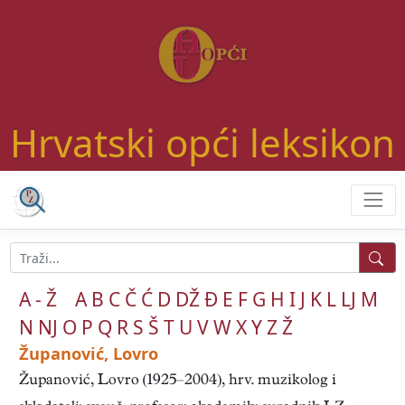
Hrvatski opći leksikon
A - Ž
A
B
C
Č
Ć
D
DŽ
Đ
E
F
G
H
I
J
K
L
LJ
M
N
NJ
O
P
Q
R
S
Š
T
U
V
W
X
Y
Z
Ž
Županović, Lovro
Županović, Lovro (1925–2004), hrv. muzikolog i