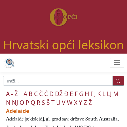
Hrvatski opći leksikon
A - Ž
A
B
C
Č
Ć
D
DŽ
Đ
E
F
G
H
I
J
K
L
LJ
M
N
NJ
O
P
Q
R
S
Š
T
U
V
W
X
Y
Z
Ž
Adelaide
Adelaide [ædəleid], gl. grad sav. države South Australia,