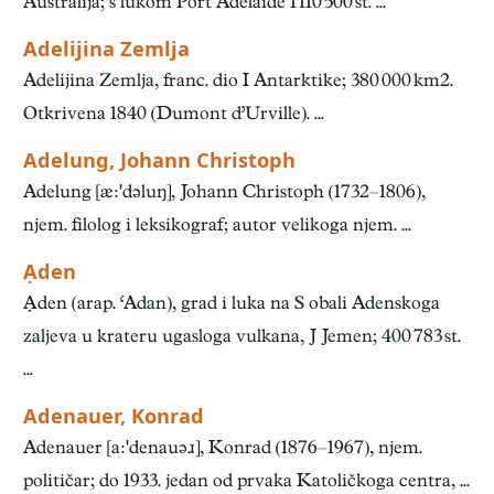
Australija; s lukom Port Adelaide 1 110 500 st. ...
Adelijina Zemlja
Adelijina Zemlja, franc. dio I Antarktike; 380 000 km2.
Otkrivena 1840 (Dumont d’Urville). ...
Adelung, Johann Christoph
Adelung [ædəluŋ], Johann Christoph (1732–1806),
njem. filolog i leksikograf; autor velikoga njem. ...
Ạden
Ạden (arap. ‘Adan), grad i luka na S obali Adenskoga
zaljeva u krateru ugasloga vulkana, J Jemen; 400 783 st.
...
Adenauer, Konrad
Adenauer [adenauəɹ], Konrad (1876–1967), njem.
političar; do 1933. jedan od prvaka Katoličkoga centra, ...