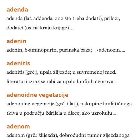
adenda
adenda (lat. addenda: ono što treba dodati), prilozi,
dodatci (os. na kraju knjige). ...
adenin
adenin, 6-aminopurin, purinska baza; → adenozin. ...
adenitis
adenitis (grč.), upala žlijezde; u suvremenoj med.
literaturi izraz se rabi za upalu limfnih čvorova ...
adenoidne vegetacije
adenoidne vegetacije (grč. i lat.), nakupine limfatičnoga
tkiva u području ždrijela u djece; ako uzrokuju ...
adenom
adenom (grč.: žlijezda), dobroćudni tumor žljezdanoga