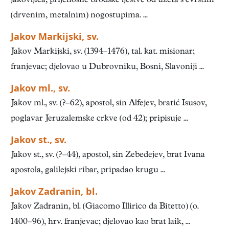
jakovljica, prijenosne brodske ljestve od užeta s čvrstim
(drvenim, metalnim) nogostupima. ...
Jakov Markijski, sv.
Jakov Markijski, sv. (1394–1476), tal. kat. misionar;
franjevac; djelovao u Dubrovniku, Bosni, Slavoniji ...
Jakov ml., sv.
Jakov ml., sv. (?–62), apostol, sin Alfejev, bratić Isusov,
poglavar Jeruzalemske crkve (od 42); pripisuje ...
Jakov st., sv.
Jakov st., sv. (?–44), apostol, sin Zebedejev, brat Ivana
apostola, galilejski ribar, pripadao krugu ...
Jakov Zadranin, bl.
Jakov Zadranin, bl. (Giacomo Illirico da Bitetto) (o.
1400–96), hrv. franjevac; djelovao kao brat laik, ...