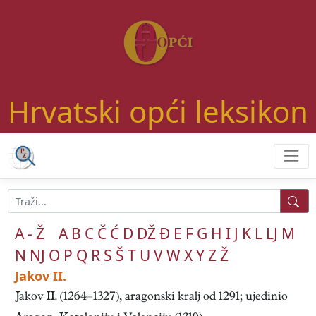
Hrvatski opći leksikon
A - Ž
A
B
C
Č
Ć
D
DŽ
Đ
E
F
G
H
I
J
K
L
LJ
M
N
NJ
O
P
Q
R
S
Š
T
U
V
W
X
Y
Z
Ž
Jakov II.
Jakov II. (1264–1327), aragonski kralj od 1291; ujedinio