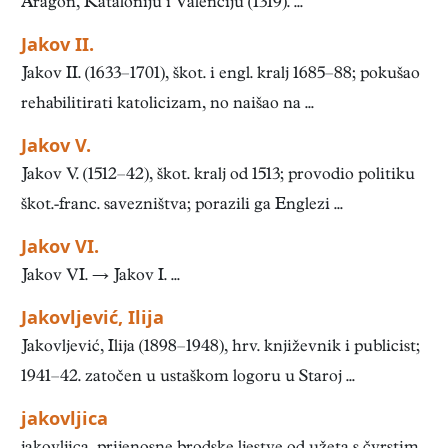
Aragon, Kataloniju i Valenciju (1319). ...
Jakov II.
Jakov II. (1633–1701), škot. i engl. kralj 1685–88; pokušao
rehabilitirati katolicizam, no naišao na ...
Jakov V.
Jakov V. (1512–42), škot. kralj od 1513; provodio politiku
škot.-franc. savezništva; porazili ga Englezi ...
Jakov VI.
Jakov VI. → Jakov I. ...
Jakovljević, Ilija
Jakovljević, Ilija (1898–1948), hrv. književnik i publicist;
1941–42. zatočen u ustaškom logoru u Staroj ...
jakovljica