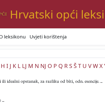
Hrvatski opći leks
O leksikonu
Uvjeti korištenja
H
I
J
K
L
LJ
M
N
NJ
O
P
Q
R
S
Š
T
U
V
W
X
 ili idealni opstanak, za razliku od bîti, odn. esencije. ...
...