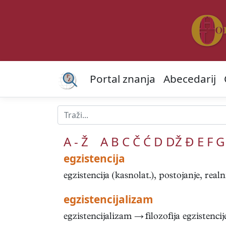
Portal znanja
Abecedarij
A - Ž
A
B
C
Č
Ć
D
DŽ
Đ
E
F
G
egzistencija
egzistencija (kasnolat.), postojanje, realni
egzistencijalizam
egzistencijalizam → filozofija egzistencije 