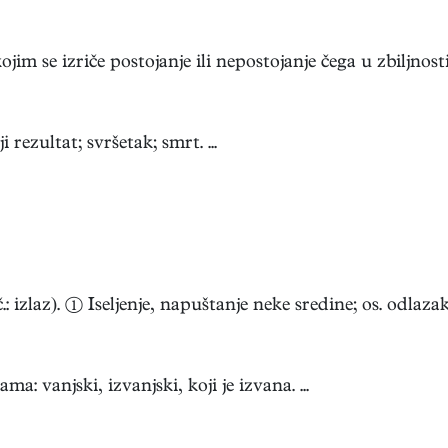
ojim se izriče postojanje ili nepostojanje čega u zbiljnosti 
i rezultat; svršetak; smrt. ...
 izlaz). ① Iseljenje, napuštanje neke sredine; os. odlazak 
a: vanjski, izvanjski, koji je izvana. ...