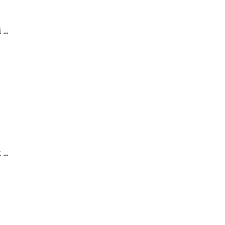
...
...