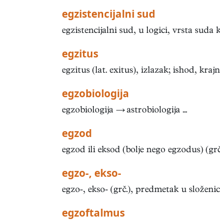
egzistencijalni sud
egzistencijalni sud, u logici, vrsta suda k
egzitus
egzitus (lat. exitus), izlazak; ishod, krajnj
egzobiologija
egzobiologija → astrobiologija ...
egzod
egzod ili eksod (bolje nego egzodus) (grč.:
egzo-, ekso-
egzo-, ekso- (grč.), predmetak u složenicam
egzoftalmus