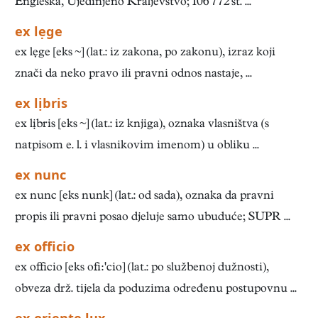
Engleska, Ujedinjeno Kraljevstvo; 106 772 st. ...
ex lẹge
ex lẹge [eks ] (lat.: iz zakona, po zakonu), izraz koji
znači da neko pravo ili pravni odnos nastaje, ...
ex lịbris
ex lịbris [eks ] (lat.: iz knjiga), oznaka vlasništva (s
natpisom e. l. i vlasnikovim imenom) u obliku ...
ex nunc
ex nunc [eks nunk] (lat.: od sada), oznaka da pravni
propis ili pravni posao djeluje samo ubuduće; SUPR ...
ex officio
ex officio [eks oficio] (lat.: po službenoj dužnosti),
obveza drž. tijela da poduzima određenu postupovnu ...