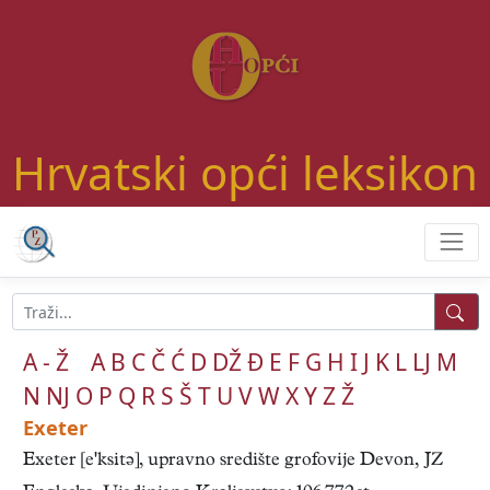
Hrvatski opći leksikon
A - Ž
A
B
C
Č
Ć
D
DŽ
Đ
E
F
G
H
I
J
K
L
LJ
M
N
NJ
O
P
Q
R
S
Š
T
U
V
W
X
Y
Z
Ž
Exeter
Exeter [eksitə], upravno središte grofovije Devon, JZ