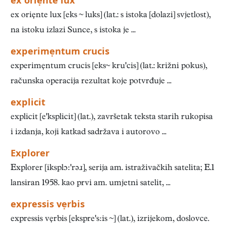
ex oriẹnte lux
ex oriẹnte lux [eks  luks] (lat.: s istoka [dolazi] svjetlost),
na istoku izlazi Sunce, s istoka je ...
experimẹntum crucis
experimẹntum crucis [eks krucis] (lat.: križni pokus),
računska operacija rezultat koje potvrđuje ...
explicit
explicit [eksplicit] (lat.), završetak teksta starih rukopisa
i izdanja, koji katkad sadržava i autorovo ...
Explorer
Explorer [iksplɔrəɹ], serija am. istraživačkih satelita; E.1
lansiran 1958. kao prvi am. umjetni satelit, ...
expressis vẹrbis
expressis vẹrbis [ekspresis ] (lat.), izrijekom, doslovce.