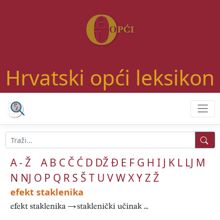
Hrvatski opći leksikon
A - Ž
A
B
C
Č
Ć
D
DŽ
Đ
E
F
G
H
I
J
K
L
LJ
M
N
NJ
O
P
Q
R
S
Š
T
U
V
W
X
Y
Z
Ž
efekt staklenika
efekt staklenika → staklenički učinak ...