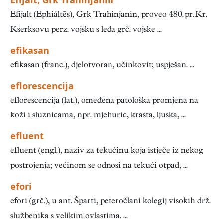
Efijalt, Grk Trahinjanin
Efijalt (Ephiáltēs), Grk Trahinjanin, proveo 480. pr. Kr.
Kserksovu perz. vojsku s leđa grč. vojske ...
efikasan
efikasan (franc.), djelotvoran, učinkovit; uspješan. ...
eflorescencija
eflorescencija (lat.), omeđena patološka promjena na
koži i sluznicama, npr. mjehurić, krasta, ljuska, ...
efluent
efluent (engl.), naziv za tekućinu koja istječe iz nekog
postrojenja; većinom se odnosi na tekući otpad, ...
efori
efori (grč.), u ant. Šparti, peteročlani kolegij visokih drž.
službenika s velikim ovlastima. ...