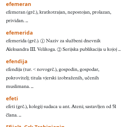
efemeran
efemeran (grč.), kratkotrajan, nepostojan, prolazan,
prividan. ...
efemerida
efemerida (grč.). ① Naziv za službeni dnevnik
Aleksandra III. Velikoga. ② Serijska publikacija u kojoj ...
efendija
efendija (tur. < novogrč.), gospodin, gospodar,
pokrovitelj; titula vjerski izobraženih, učenih
muslimana. ...
efeti
efeti (grč.), kolegij sudaca u ant. Ateni; sastavljen od 51
člana. ...