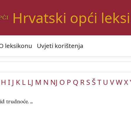
Hrvatski opći leks
O leksikonu
Uvjeti korištenja
H
I
J
K
L
LJ
M
N
NJ
O
P
Q
R
S
Š
T
U
V
W
X
d trudnoće. ...