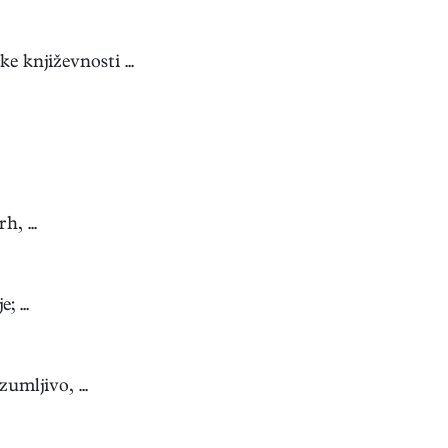
 književnosti ...
, ...
 ...
umljivo, ...