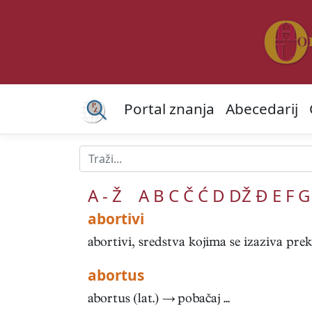
Portal znanja
Abecedarij
A - Ž
A
B
C
Č
Ć
D
DŽ
Đ
E
F
G
abortivi
abortivi, sredstva kojima se izaziva preki
abortus
abortus (lat.) → pobačaj ...