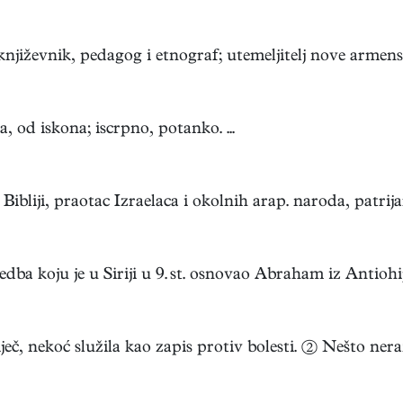
jiževnik, pedagog i etnograf; utemeljitelj nove armenske
a, od iskona; iscrpno, potanko. ...
ibliji, praotac Izraelaca i okolnih arap. naroda, patrijarh
ba koju je u Siriji u 9. st. osnovao Abraham iz Antiohije;
č, nekoć služila kao zapis protiv bolesti. ② Nešto neraz