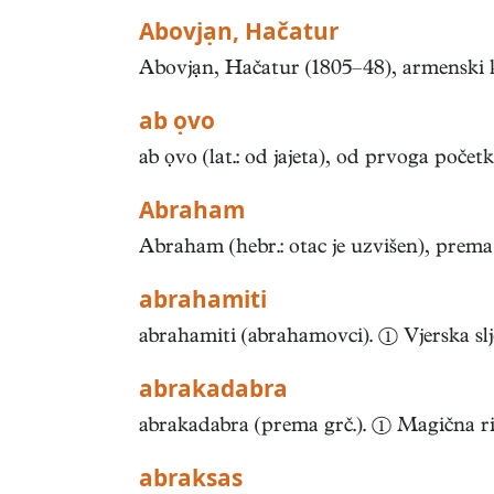
Abovjạn, Hačatur
Abovjạn, Hačatur (1805–48), armenski kn
ab ọvo
ab ọvo (lat.: od jajeta), od prvoga početk
Abraham
Abraham (hebr.: otac je uzvišen), prema B
abrahamiti
abrahamiti (abrahamovci). ① Vjerska sljed
abrakadabra
abrakadabra (prema grč.). ① Magična rije
abraksas