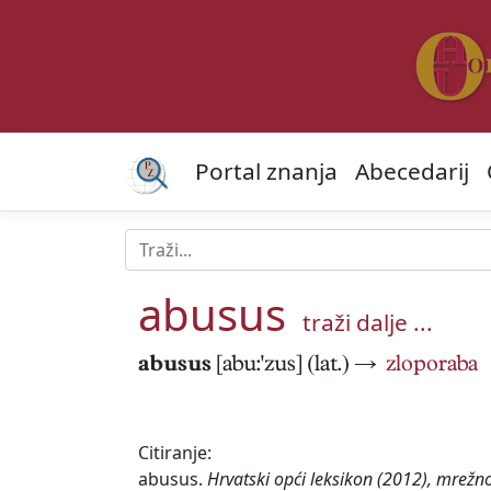
Portal znanja
Abecedarij
abusus
traži dalje ...
abusus
[abu:'zus] (lat.) →
zloporaba
Citiranje:
abusus.
Hrvatski opći leksikon (2012), mrežno