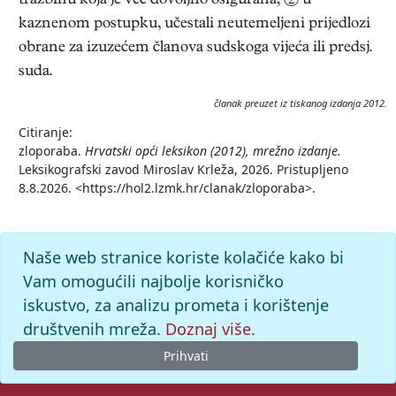
tražbinu koja je već dovoljno osigurana; ② u
kaznenom postupku, učestali neutemeljeni prijedlozi
obrane za izuzećem članova sudskoga vijeća ili predsj.
suda.
članak preuzet iz tiskanog izdanja 2012.
Citiranje:
zloporaba.
Hrvatski opći leksikon (2012), mrežno izdanje.
Leksikografski zavod Miroslav Krleža, 2026. Pristupljeno
8.8.2026. <https://hol2.lzmk.hr/clanak/zloporaba>.
Naše web stranice koriste kolačiće kako bi
Vam omogućili najbolje korisničko
iskustvo, za analizu prometa i korištenje
društvenih mreža.
Doznaj više.
Prihvati
© 2026. -
Leksikografski zavod
Miroslav Krleža