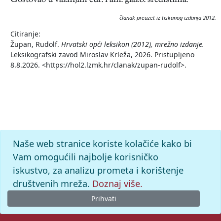
Gostovao u važnijim eur. i am. glazb. središtima.
članak preuzet iz tiskanog izdanja 2012.
Citiranje:
Župan, Rudolf.
Hrvatski opći leksikon (2012), mrežno izdanje.
Leksikografski zavod Miroslav Krleža, 2026. Pristupljeno
8.8.2026. <https://hol2.lzmk.hr/clanak/zupan-rudolf>.
Naše web stranice koriste kolačiće kako bi
Vam omogućili najbolje korisničko
iskustvo, za analizu prometa i korištenje
društvenih mreža.
Doznaj više.
Prihvati
© 2026. -
Leksikografski zavod
Miroslav Krleža