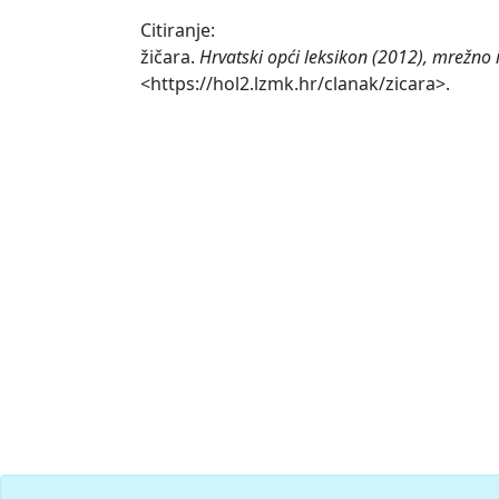
Citiranje:
žičara.
Hrvatski opći leksikon (2012), mrežno 
<https://hol2.lzmk.hr/clanak/zicara>.