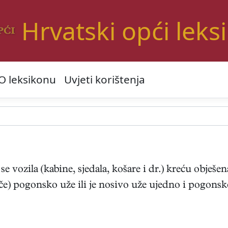
Hrvatski opći leks
O leksikonu
Uvjeti korištenja
se vozila (kabine, sjedala, košare i dr.) kreću obješ
) pogonsko uže ili je nosivo uže ujedno i pogonsko