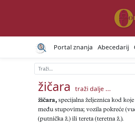
Portal znanja
Abecedarij
žičara
traži dalje ...
žičara,
specijalna željeznica kod koje 
među stupovima; vozila pokreće (vuče
(putnička ž.) ili tereta (teretna ž.).