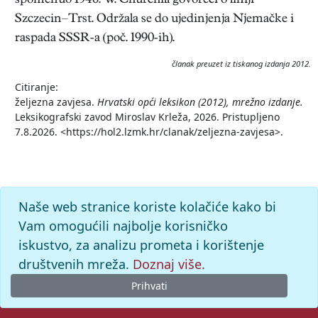
spomenuo 1946. W. Churchill govoreći o liniji
Szczecin–Trst. Održala se do ujedinjenja Njemačke i
raspada SSSR-a (poč. 1990-ih).
članak preuzet iz tiskanog izdanja 2012.
Citiranje:
željezna zavjesa.
Hrvatski opći leksikon (2012), mrežno izdanje.
Leksikografski zavod Miroslav Krleža, 2026. Pristupljeno
7.8.2026. <https://hol2.lzmk.hr/clanak/zeljezna-zavjesa>.
Naše web stranice koriste kolačiće kako bi
Vam omogućili najbolje korisničko
iskustvo, za analizu prometa i korištenje
društvenih mreža.
Doznaj više.
Prihvati
© 2026. -
Leksikografski zavod
Miroslav Krleža