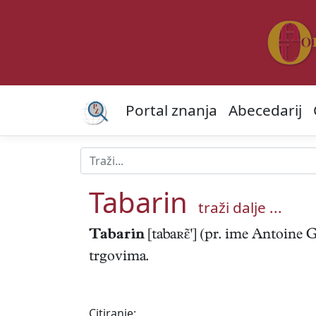
Portal znanja
Abecedarij
Tabarin
traži dalje ...
Tabarin
[tabaʀ'] (pr. ime Antoine G
trgovima.
Citiranje: