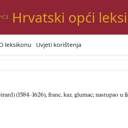
Hrvatski opći leks
O leksikonu
Uvjeti korištenja
irard) (1584–1626), franc. kaz. glumac; nastupao u 