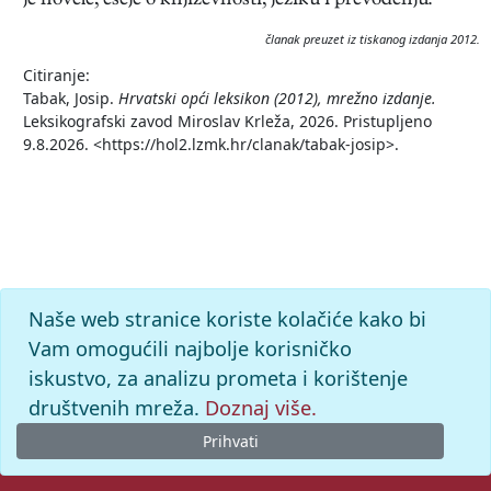
je novele, eseje o književnosti, jeziku i prevođenju.
članak preuzet iz tiskanog izdanja 2012.
Citiranje:
Tabak, Josip.
Hrvatski opći leksikon (2012), mrežno izdanje.
Leksikografski zavod Miroslav Krleža, 2026. Pristupljeno
9.8.2026. <https://hol2.lzmk.hr/clanak/tabak-josip>.
Naše web stranice koriste kolačiće kako bi
Vam omogućili najbolje korisničko
iskustvo, za analizu prometa i korištenje
društvenih mreža.
Doznaj više.
Prihvati
© 2026. -
Leksikografski zavod
Miroslav Krleža