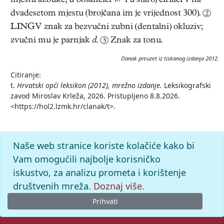
mjestu azbuke, u bosančici  i u staroj ćirilici  na
dvadesetom mjestu (brojčana im je vrijednost 300). ②
LINGV znak za bezvučni zubni (dentalni) okluziv;
zvučni mu je parnjak
d
. ③ Znak za tonu.
članak preuzet iz tiskanog izdanja 2012.
Citiranje:
t.
Hrvatski opći leksikon (2012), mrežno izdanje.
Leksikografski
zavod Miroslav Krleža, 2026. Pristupljeno 8.8.2026.
<https://hol2.lzmk.hr/clanak/t>.
Naše web stranice koriste kolačiće kako bi
Vam omogućili najbolje korisničko
iskustvo, za analizu prometa i korištenje
društvenih mreža.
Doznaj više.
Prihvati
© 2026. -
Leksikografski zavod
Miroslav Krleža