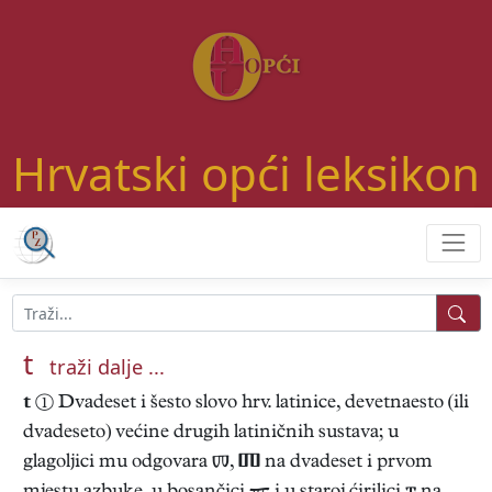
Hrvatski opći leksikon
t
traži dalje ...
t
① Dvadeset i šesto slovo hrv. latinice, devetnaesto (ili
dvadeseto) većine drugih latiničnih sustava; u
glagoljici mu odgovara ,  na dvadeset i prvom