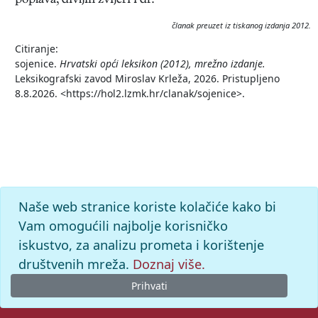
poplava, divljih zvijeri i dr.
članak preuzet iz tiskanog izdanja 2012.
Citiranje:
sojenice.
Hrvatski opći leksikon (2012), mrežno izdanje.
Leksikografski zavod Miroslav Krleža, 2026. Pristupljeno
8.8.2026. <https://hol2.lzmk.hr/clanak/sojenice>.
Naše web stranice koriste kolačiće kako bi
Vam omogućili najbolje korisničko
iskustvo, za analizu prometa i korištenje
društvenih mreža.
Doznaj više.
Prihvati
© 2026. -
Leksikografski zavod
Miroslav Krleža