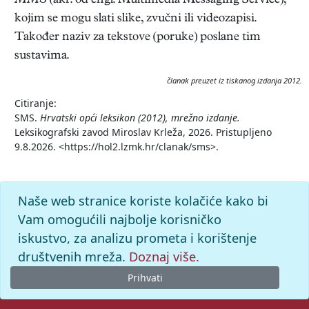
MMS
(akr. od engl. Multimedia Messaging Service),
kojim se mogu slati slike, zvučni ili videozapisi.
Također naziv za tekstove (poruke) poslane tim
sustavima.
članak preuzet iz tiskanog izdanja 2012.
Citiranje:
SMS.
Hrvatski opći leksikon (2012), mrežno izdanje.
Leksikografski zavod Miroslav Krleža, 2026. Pristupljeno
9.8.2026. <https://hol2.lzmk.hr/clanak/sms>.
Naše web stranice koriste kolačiće kako bi
Vam omogućili najbolje korisničko
iskustvo, za analizu prometa i korištenje
društvenih mreža.
Doznaj više.
Prihvati
© 2026. -
Leksikografski zavod
Miroslav Krleža