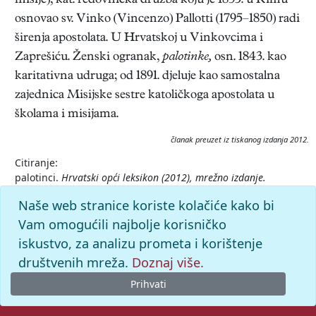
misije), kat. redovnička družba koju je 1835. u Rimu
osnovao sv. Vinko (Vincenzo) Pallotti (1795–1850) radi
širenja apostolata. U Hrvatskoj u Vinkovcima i
Zaprešiću. Ženski ogranak,
palotinke,
osn. 1843. kao
karitativna udruga; od 1891. djeluje kao samostalna
zajednica Misijske sestre katoličkoga apostolata u
školama i misijama.
članak preuzet iz tiskanog izdanja 2012.
Citiranje:
palotinci.
Hrvatski opći leksikon (2012), mrežno izdanje.
Leksikografski zavod Miroslav Krleža, 2026. Pristupljeno
Naše web stranice koriste kolačiće kako bi
7.8.2026. <https://hol2.lzmk.hr/clanak/palotinci>.
Vam omogućili najbolje korisničko
iskustvo, za analizu prometa i korištenje
društvenih mreža.
Doznaj više.
Prihvati
© 2026. -
Leksikografski zavod
Miroslav Krleža