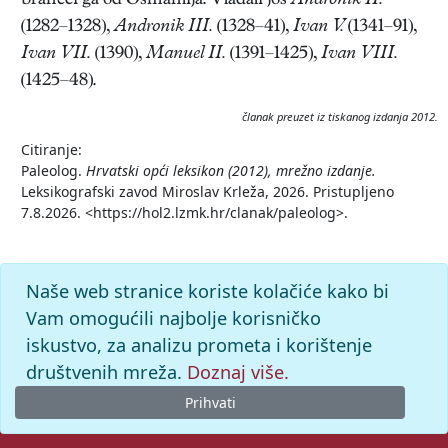
braneći ga od Osmanlija. Vladali još
Andronik II.
(1282–1328),
Andronik III.
(1328–41),
Ivan V.
(1341–91),
Ivan VII.
(1390),
Manuel II.
(1391–1425),
Ivan VIII.
(1425–48).
članak preuzet iz tiskanog izdanja 2012.
Citiranje:
Paleolog.
Hrvatski opći leksikon (2012), mrežno izdanje.
Leksikografski zavod Miroslav Krleža, 2026. Pristupljeno
7.8.2026. <https://hol2.lzmk.hr/clanak/paleolog>.
Naše web stranice koriste kolačiće kako bi
Vam omogućili najbolje korisničko
iskustvo, za analizu prometa i korištenje
društvenih mreža.
Doznaj više.
Prihvati
© 2026. -
Leksikografski zavod
Miroslav Krleža