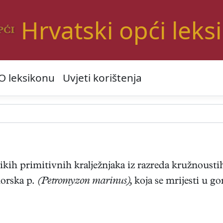
Hrvatski opći leks
O leksikonu
Uvjeti korištenja
likih primitivnih kralježnjaka iz razreda kružnoustih
orska p.
(Petromyzon marinus),
koja se mrijesti u 