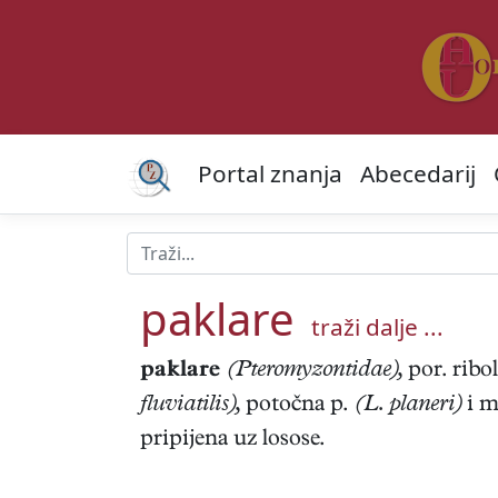
Portal znanja
Abecedarij
paklare
traži dalje ...
paklare
(Pteromyzontidae),
por. ribo
fluviatilis),
potočna p.
(L. planeri)
i m
pripijena uz losose.