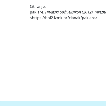
Citiranje:
paklare.
Hrvatski opći leksikon (2012), mrežn
<https://hol2.lzmk.hr/clanak/paklare>.