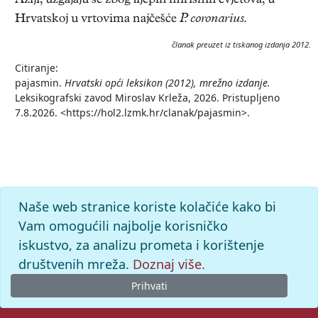
Aziji; uzgajaju se zbog lijepih mirisnih cvjetova; u
Hrvatskoj u vrtovima najčešće
P. coronarius.
članak preuzet iz tiskanog izdanja 2012.
Citiranje:
pajasmin.
Hrvatski opći leksikon (2012), mrežno izdanje.
Leksikografski zavod Miroslav Krleža, 2026. Pristupljeno
7.8.2026. <https://hol2.lzmk.hr/clanak/pajasmin>.
Naše web stranice koriste kolačiće kako bi
Vam omogućili najbolje korisničko
iskustvo, za analizu prometa i korištenje
društvenih mreža.
Doznaj više.
Prihvati
© 2026. -
Leksikografski zavod
Miroslav Krleža