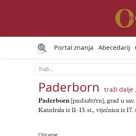
Portal znanja
Abecedarij
Paderborn
traži dalje .
Paderborn
[pa:dəɹbɔ'rn], grad u sa
Katedrala iz 11–13. st., vijećnica iz 17. 
Citiranje: