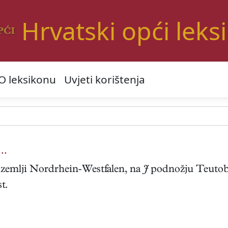
Hrvatski opći leks
O leksikonu
Uvjeti korištenja
..
v. zemlji Nordrhein-Westfalen, na
J
podnožju Teutobu
st.