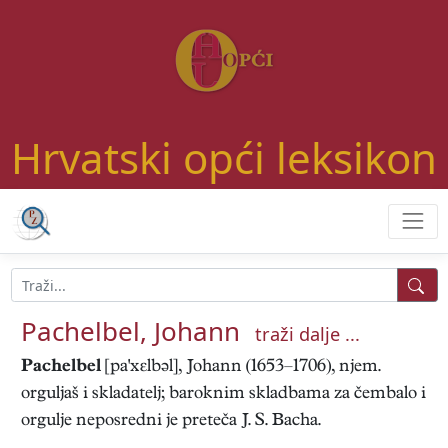
Hrvatski opći leksikon
Pachelbel, Johann
traži dalje ...
Pachelbel
[pa'xɛlbəl], Johann (1653–1706), njem.
orguljaš i skladatelj; baroknim skladbama za čembalo i
orgulje neposredni je preteča J. S. Bacha.