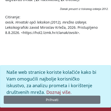
uspravni ovsik
(B. racemosus, B. erectus).
članak preuzet iz tiskanog izdanja 2012.
Citiranje:
ovsik.
Hrvatski opći leksikon (2012), mrežno izdanje.
Leksikografski zavod Miroslav Krleža, 2026. Pristupljeno
8.8.2026. <https://hol2.lzmk.hr/clanak/ovsik>.
Naše web stranice koriste kolačiće kako bi
Vam omogućili najbolje korisničko
iskustvo, za analizu prometa i korištenje
društvenih mreža.
Doznaj više.
Prihvati
© 2026. -
Leksikografski zavod
Miroslav Krleža