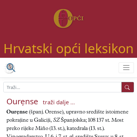
Hrvatski opći leksikon
Ourẹnse
traži dalje ...
Ourẹnse
(španj. Orense), upravno središte istoimene
pokrajine u Galiciji,
SZ
Španjolska; 108 137 st. Most
preko rijeke Miño (13. st.), katedrala (13. st.).