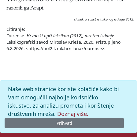
Vinogradarstvo. U 6. i 7. st. gl. središte Sveva; u 8. st.
razorili ga Arapi.
članak preuzet iz tiskanog izdanja 2012.
Citiranje:
Ourẹnse.
Hrvatski opći leksikon (2012), mrežno izdanje.
Leksikografski zavod Miroslav Krleža, 2026. Pristupljeno
6.8.2026. <https://hol2.lzmk.hr/clanak/ourense>.
Naše web stranice koriste kolačiće kako bi
Vam omogućili najbolje korisničko
iskustvo, za analizu prometa i korištenje
društvenih mreža.
Doznaj više.
Prihvati
© 2026. -
Leksikografski zavod
Miroslav Krleža