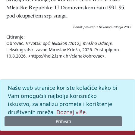
osvajaju Osmanlije; od konca 17. st. do 1797. u vlasti
Mletačke Republike. U Domovinskom ratu 1991–95.
pod okupacijom srp. snaga.
članak preuzet iz tiskanog izdanja 2012.
Citiranje:
Obrovac.
Hrvatski opći leksikon (2012), mrežno izdanje.
Leksikografski zavod Miroslav Krleža, 2026. Pristupljeno
10.8.2026. <https://hol2.lzmk.hr/clanak/obrovac>.
Naše web stranice koriste kolačiće kako bi
Vam omogućili najbolje korisničko
iskustvo, za analizu prometa i korištenje
društvenih mreža.
Doznaj više.
Prihvati
© 2026. -
Leksikografski zavod
Miroslav Krleža