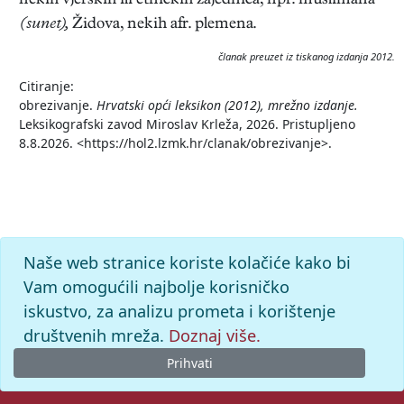
nekih vjerskih ili etničkih zajednica, npr. muslimana
(sunet),
Židova, nekih afr. plemena.
članak preuzet iz tiskanog izdanja 2012.
Citiranje:
obrezivanje.
Hrvatski opći leksikon (2012), mrežno izdanje.
Leksikografski zavod Miroslav Krleža, 2026. Pristupljeno
8.8.2026. <https://hol2.lzmk.hr/clanak/obrezivanje>.
Naše web stranice koriste kolačiće kako bi
Vam omogućili najbolje korisničko
iskustvo, za analizu prometa i korištenje
društvenih mreža.
Doznaj više.
Prihvati
© 2026. -
Leksikografski zavod
Miroslav Krleža