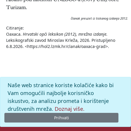
Albáno pod zaštitom UNESCO-a (1987). Umj. obrt.
Turizam.
članak preuzet iz tiskanog izdanja 2012.
Citiranje:
Oaxaca.
Hrvatski opći leksikon (2012), mrežno izdanje.
Leksikografski zavod Miroslav Krleža, 2026. Pristupljeno
6.8.2026. <https://hol2.lzmk.hr/clanak/oaxaca-grad>.
Naše web stranice koriste kolačiće kako bi
Vam omogućili najbolje korisničko
iskustvo, za analizu prometa i korištenje
društvenih mreža.
Doznaj više.
Prihvati
© 2026. -
Leksikografski zavod
Miroslav Krleža