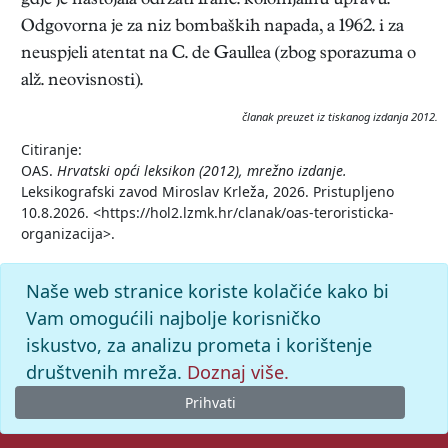
gdje je nastojala održati franc. kolonijalnu upravu.
Odgovorna je za niz bombaških napada, a 1962. i za
neuspjeli atentat na C. de Gaullea (zbog sporazuma o
alž. neovisnosti).
članak preuzet iz tiskanog izdanja 2012.
Citiranje:
OAS.
Hrvatski opći leksikon (2012), mrežno izdanje.
Leksikografski zavod Miroslav Krleža, 2026. Pristupljeno
10.8.2026. <https://hol2.lzmk.hr/clanak/oas-teroristicka-
organizacija>.
Naše web stranice koriste kolačiće kako bi
Vam omogućili najbolje korisničko
iskustvo, za analizu prometa i korištenje
društvenih mreža.
Doznaj više.
Prihvati
© 2026. -
Leksikografski zavod
Miroslav Krleža