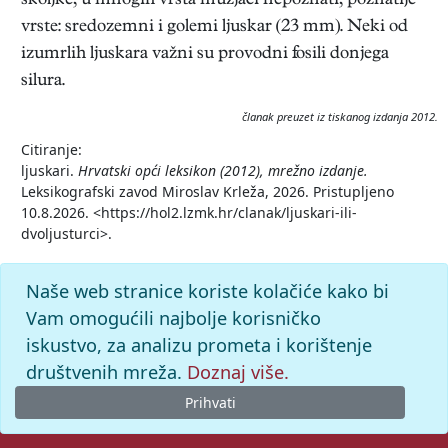
školjke; u mnogih vrsta mužjaci nepoznati; poznatije
vrste: sredozemni i golemi ljuskar (23 mm). Neki od
izumrlih ljuskara važni su provodni fosili donjega
silura.
članak preuzet iz tiskanog izdanja 2012.
Citiranje:
ljuskari.
Hrvatski opći leksikon (2012), mrežno izdanje.
Leksikografski zavod Miroslav Krleža, 2026. Pristupljeno
10.8.2026. <https://hol2.lzmk.hr/clanak/ljuskari-ili-
dvoljusturci>.
Naše web stranice koriste kolačiće kako bi
Vam omogućili najbolje korisničko
iskustvo, za analizu prometa i korištenje
društvenih mreža.
Doznaj više.
Prihvati
© 2026. -
Leksikografski zavod
Miroslav Krleža