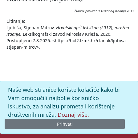
uzoru na narodne
(Šćepan Mali)
.
članak preuzet iz tiskanog izdanja 2012.
Citiranje:
Ljubiša, Stjepan Mitrov.
Hrvatski opći leksikon (2012), mrežno
izdanje.
Leksikografski zavod Miroslav Krleža, 2026.
Pristupljeno 7.8.2026. <https://hol2.lzmk.hr/clanak/ljubisa-
stjepan-mitrov>.
Naše web stranice koriste kolačiće kako bi
Vam omogućili najbolje korisničko
iskustvo, za analizu prometa i korištenje
društvenih mreža.
Doznaj više.
Prihvati
© 2026. -
Leksikografski zavod
Miroslav Krleža