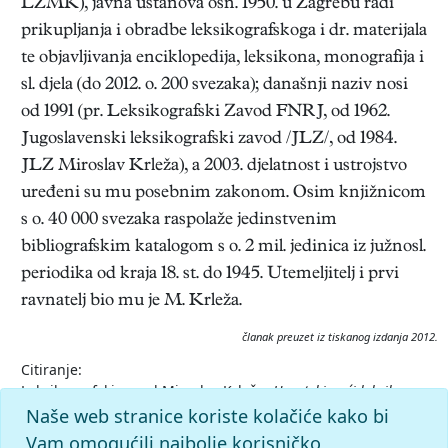
LZMK),
javna ustanova osn. 1950. u Zagrebu radi
prikupljanja i obradbe leksikografskoga i dr. materijala
te objavljivanja enciklopedija, leksikona, monografija i
sl. djela (do 2012. o. 200 svezaka); današnji naziv nosi
od 1991 (pr. Leksikografski Zavod FNRJ, od 1962.
Jugoslavenski leksikografski zavod /JLZ/, od 1984.
JLZ Miroslav Krleža), a 2003. djelatnost i ustrojstvo
uređeni su mu posebnim zakonom. Osim knjižnicom
s o. 40 000 svezaka raspolaže jedinstvenim
bibliografskim katalogom s o. 2 mil. jedinica iz južnosl.
periodika od kraja 18. st. do 1945. Utemeljitelj i prvi
ravnatelj bio mu je M. Krleža.
članak preuzet iz tiskanog izdanja 2012.
Citiranje:
Leksikografski zavod Miroslav Krleža.
Hrvatski opći leksikon
(2012), mrežno izdanje.
Leksikografski zavod Miroslav Krleža,
Naše web stranice koriste kolačiće kako bi
2026. Pristupljeno 6.8.2026.
Vam omogućili najbolje korisničko