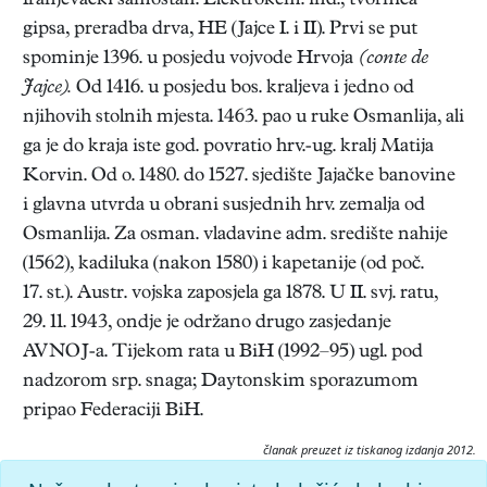
franjevački samostan. Elektrokem. ind., tvornica
gipsa, preradba drva, HE (Jajce I. i II). Prvi se put
spominje 1396. u posjedu vojvode Hrvoja
(conte de
Jajce).
Od 1416. u posjedu bos. kraljeva i jedno od
njihovih stolnih mjesta. 1463. pao u ruke Osmanlija, ali
ga je do kraja iste god. povratio hrv.-ug. kralj Matija
Korvin. Od o. 1480. do 1527. sjedište Jajačke banovine
i glavna utvrda u obrani susjednih hrv. zemalja od
Osmanlija. Za osman. vladavine adm. središte nahije
(1562), kadiluka (nakon 1580) i kapetanije (od poč.
17. st.). Austr. vojska zaposjela ga 1878. U II. svj. ratu,
29. 11. 1943, ondje je održano drugo zasjedanje
AVNOJ-a. Tijekom rata u BiH (1992–95) ugl. pod
nadzorom srp. snaga; Daytonskim sporazumom
pripao Federaciji BiH.
članak preuzet iz tiskanog izdanja 2012.
Citiranje: