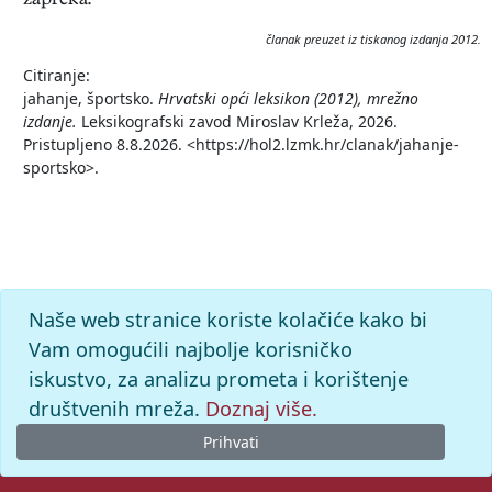
zapreka.
članak preuzet iz tiskanog izdanja 2012.
Citiranje:
jahanje, športsko.
Hrvatski opći leksikon (2012), mrežno
izdanje.
Leksikografski zavod Miroslav Krleža, 2026.
Pristupljeno 8.8.2026. <https://hol2.lzmk.hr/clanak/jahanje-
sportsko>.
Naše web stranice koriste kolačiće kako bi
Vam omogućili najbolje korisničko
iskustvo, za analizu prometa i korištenje
društvenih mreža.
Doznaj više.
Prihvati
© 2026. -
Leksikografski zavod
Miroslav Krleža