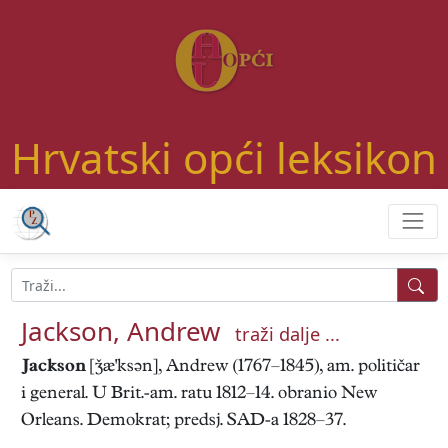
Hrvatski opći leksikon
Jackson, Andrew
traži dalje ...
Jackson
[æ'ksən], Andrew (1767–1845), am. političar
i general. U Brit.-am. ratu 1812–14. obranio New
Orleans. Demokrat; predsj. SAD-a 1828–37.