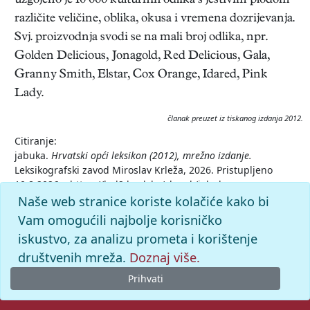
uzgojeno je 10 000 kulturnih odlika s jestivim plodom
različite veličine, oblika, okusa i vremena dozrijevanja.
Svj. proizvodnja svodi se na mali broj odlika, npr.
Golden Delicious, Jonagold, Red Delicious, Gala,
Granny Smith, Elstar, Cox Orange, Idared, Pink
Lady.
članak preuzet iz tiskanog izdanja 2012.
Citiranje:
jabuka.
Hrvatski opći leksikon (2012), mrežno izdanje.
Leksikografski zavod Miroslav Krleža, 2026. Pristupljeno
10.8.2026. <https://hol2.lzmk.hr/clanak/jabuka>.
Naše web stranice koriste kolačiće kako bi
Vam omogućili najbolje korisničko
iskustvo, za analizu prometa i korištenje
društvenih mreža.
Doznaj više.
Prihvati
© 2026. -
Leksikografski zavod
Miroslav Krleža