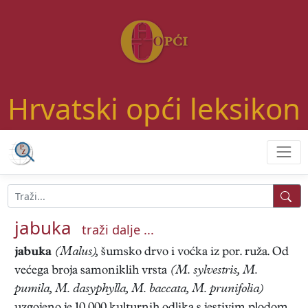
Hrvatski opći leksikon
jabuka
traži dalje ...
jabuka
(Malus),
šumsko drvo i voćka iz por. ruža. Od
većega broja samoniklih vrsta
(M. sylvestris, M.
pumila, M. dasyphylla, M. baccata, M. prunifolia)