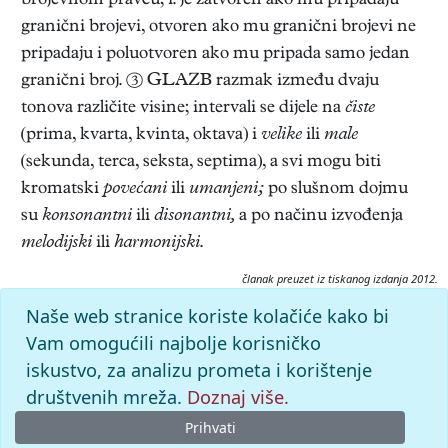
brojevnom pravcu; i. je zatvoren ako mu pripadaju
granični brojevi, otvoren ako mu granični brojevi ne
pripadaju i poluotvoren ako mu pripada samo jedan
granični broj. ③ GLAZB razmak između dvaju
tonova različite visine; intervali se dijele na
čiste
(prima, kvarta, kvinta, oktava) i
velike
ili
male
(sekunda, terca, seksta, septima), a svi mogu biti
kromatski
povećani
ili
umanjeni;
po slušnom dojmu
su
konsonantni
ili
disonantni,
a po načinu izvođenja
melodijski
ili
harmonijski
.
članak preuzet iz tiskanog izdanja 2012.
Citiranje:
Naše web stranice koriste kolačiće kako bi
interval.
Hrvatski opći leksikon (2012), mrežno izdanje.
Vam omogućili najbolje korisničko
Leksikografski zavod Miroslav Krleža, 2026. Pristupljeno
iskustvo, za analizu prometa i korištenje
10.8.2026. <https://hol2.lzmk.hr/clanak/interval>.
društvenih mreža.
Doznaj više.
Prihvati
© 2026. -
Leksikografski zavod
Miroslav Krleža