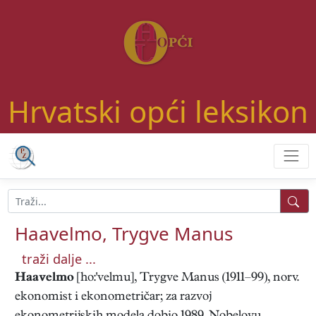
Hrvatski opći leksikon
Haavelmo, Trygve Manus
traži dalje ...
Haavelmo
[ho:'velmu], Trygve Manus (1911–99), norv.
ekonomist i ekonometričar; za razvoj