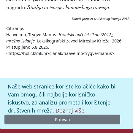
ekonometrijskih modela dobio 1989. Nobelovu
nagradu.
Studija iz teorije ekonomskoga razvoja.
članak preuzet iz tiskanog izdanja 2012.
Citiranje:
Haavelmo, Trygve Manus.
Hrvatski opći leksikon (2012),
mrežno izdanje.
Leksikografski zavod Miroslav Krleža, 2026.
Pristupljeno 6.8.2026.
<https://hol2.lzmk.hr/clanak/haavelmo-trygve-manus>.
Naše web stranice koriste kolačiće kako bi
Vam omogućili najbolje korisničko
iskustvo, za analizu prometa i korištenje
društvenih mreža.
Doznaj više.
Prihvati
© 2026. -
Leksikografski zavod
Miroslav Krleža