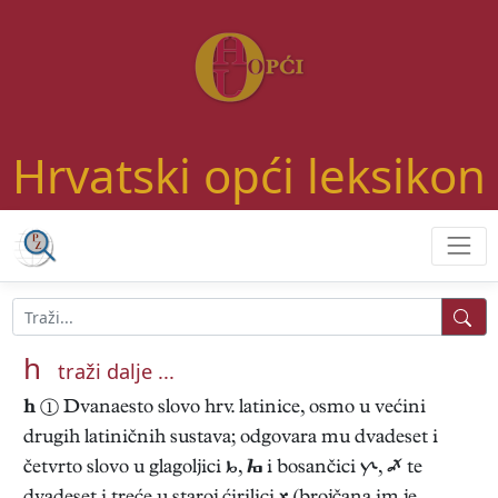
Hrvatski opći leksikon
h
traži dalje ...
h
① Dvanaesto slovo hrv. latinice, osmo u većini
drugih latiničnih sustava; odgovara mu dvadeset i
četvrto slovo u glagoljici ,  i bosančici ,  te