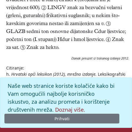
dvadeset i treće u staroj ćirilici  (brojčana im je
vrijednost 600). ② LINGV znak za bezvučni velarni
(grleni, guturalni) frikativni suglasnik; u nekim što­
kavskim govorima nestao ili zamijenjen sa
v
. ③
GLAZB sedmi ton osnovne dijatonske Cdur ljestvice;
početni ton (I. stupanj) Hdur i hmol ljestvice. ④ Znak
za sat. ⑤ Znak za hekto.
članak preuzet iz tiskanog izdanja 2012.
Citiranje:
h.
Hrvatski opći leksikon (2012), mrežno izdanje.
Leksikografski
zavod Miroslav Krleža, 2026. Pristupljeno 7.8.2026.
Naše web stranice koriste kolačiće kako bi
<https://hol2.lzmk.hr/clanak/h-slovo>.
Vam omogućili najbolje korisničko
iskustvo, za analizu prometa i korištenje
društvenih mreža.
Doznaj više.
Prihvati
© 2026. -
Leksikografski zavod
Miroslav Krleža