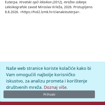
Eutẹrpa.
Hrvatski opći leksikon (2012), mrežno izdanje.
Leksikografski zavod Miroslav Krleža, 2026. Pristupljeno
8.8.2026. <https://hol2.lzmk.hr/clanak/euterpa>.
Naše web stranice koriste kolačiće kako bi
Vam omogućili najbolje korisničko
iskustvo, za analizu prometa i korištenje
društvenih mreža.
Doznaj više.
Prihvati
© 2026. -
Leksikografski zavod
Miroslav Krleža