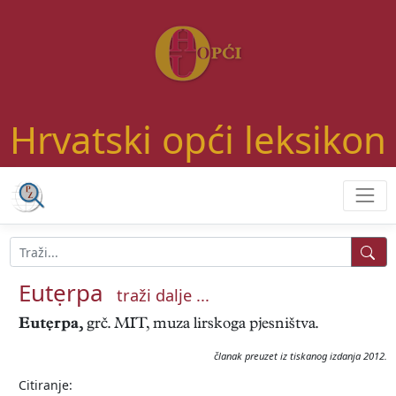
Hrvatski opći leksikon
Eutẹrpa
traži dalje ...
Eutẹrpa,
grč. MIT, muza lirskoga pjesništva.
članak preuzet iz tiskanog izdanja 2012.
Citiranje: