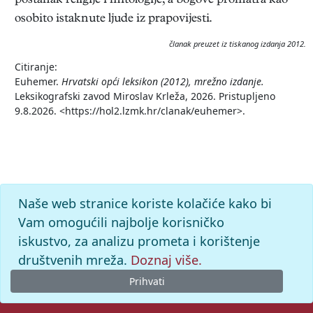
postanak religije i mitologije, a bogove promatra kao
osobito istaknute ljude iz prapovijesti.
članak preuzet iz tiskanog izdanja 2012.
Citiranje:
Euhemer.
Hrvatski opći leksikon (2012), mrežno izdanje.
Leksikografski zavod Miroslav Krleža, 2026. Pristupljeno
9.8.2026. <https://hol2.lzmk.hr/clanak/euhemer>.
Naše web stranice koriste kolačiće kako bi
Vam omogućili najbolje korisničko
iskustvo, za analizu prometa i korištenje
društvenih mreža.
Doznaj više.
Prihvati
© 2026. -
Leksikografski zavod
Miroslav Krleža