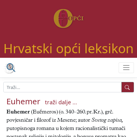
Hrvatski opći leksikon
Euhemer
traži dalje ...
Euhemer
(Euḗmeros) (o. 340–260. pr. Kr.), grč.
povjesničar i filozof iz Mesene; autor
Svetog zapisa,
putopisnoga romana u kojem racionalistički tumači