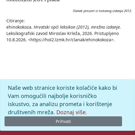
oštećenjem jetre i pluća.
članak preuzet iz tiskanog izdanja 2012.
Citiranje:
ehinokokoza.
Hrvatski opći leksikon (2012), mrežno izdanje.
Leksikografski zavod Miroslav Krleža, 2026. Pristupljeno
10.8.2026. <https://hol2.lzmk.hr/clanak/ehinokokoza>.
Naše web stranice koriste kolačiće kako bi
Vam omogućili najbolje korisničko
iskustvo, za analizu prometa i korištenje
društvenih mreža.
Doznaj više.
Prihvati
© 2026. -
Leksikografski zavod
Miroslav Krleža