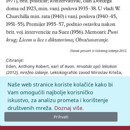
1977), brit. političar; konzervativac, član Donjega
doma od 1923, min. vanj. poslova 1935–38. U vladi W.
Churchilla min. rata (1940) i vanj. poslova (1940–45,
1951–55). Premijer 1955–57, podnio ostavku nakon
brit. voj. intervencije na Suez (1956). Memoari:
Puni
krug; Licem u lice s diktatorima; Obračunavanje.
članak preuzet iz tiskanog izdanja 2012.
Citiranje:
Eden, Anthony Robert, earl of Avon.
Hrvatski opći leksikon
(2012), mrežno izdanje.
Leksikografski zavod Miroslav Krleža,
2026. Pristupljeno 10.8.2026.
Naše web stranice koriste kolačiće kako bi
<https://hol2.lzmk.hr/clanak/eden-anthony-robert-earl-of-
avon>.
Vam omogućili najbolje korisničko
iskustvo, za analizu prometa i korištenje
društvenih mreža.
Doznaj više.
Prihvati
© 2026. -
Leksikografski zavod
Miroslav Krleža