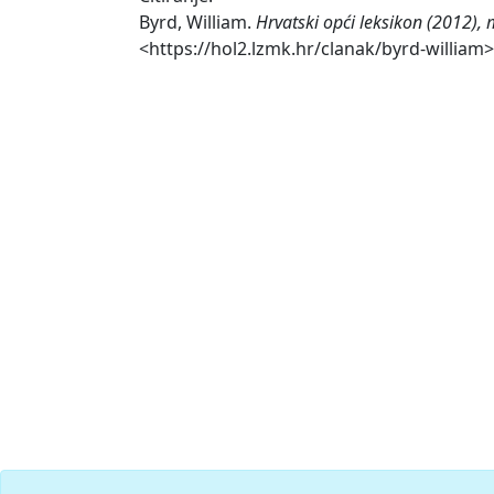
Byrd, William.
Hrvatski opći leksikon (2012), 
<https://hol2.lzmk.hr/clanak/byrd-william>