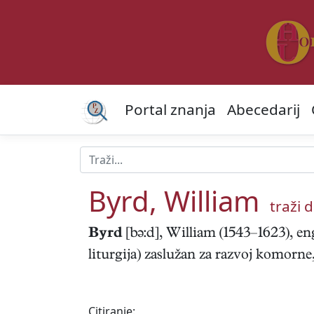
Portal znanja
Abecedarij
Byrd, William
traži d
Byrd
[bə:d], William (1543–1623), eng
liturgija) zaslužan za razvoj komorne,
Citiranje: