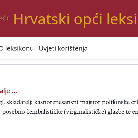
Hrvatski opći leks
O leksikonu
Uvjeti korištenja
alje ...
l. skladatelj; kasnorenesansni majstor polifonske cr
 posebno čembalističke (virginalističke) glazbe te en